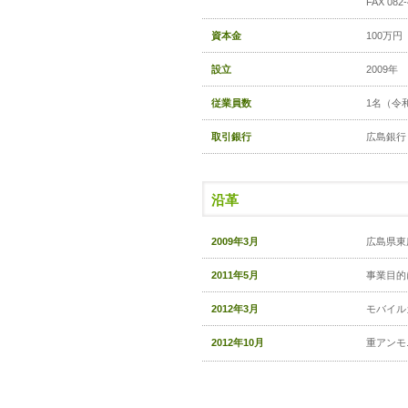
FAX 08
資本金
100万円
設立
2009年
従業員数
1名（令
取引銀行
広島銀行
沿革
2009年3月
広島県東
2011年5月
事業目的
2012年3月
モバイル
2012年10月
重アンモ